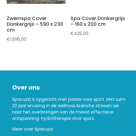
Zwemspa Cover
Spa Cover Donkergrijs
Donkergrijs – 590 x 230
– 160 x 200 cm
cm
€
425,00
€
1.595,00
Over ons
Spacuzzi is opgericht met passie voor spa’s. Met ruim
20 jaar ervaring in de wellness branche streven we
naar het overbrengen van de meest effectieve
ontspanning: hydrotherapie door spa’s.
Meer over Spacuzzi