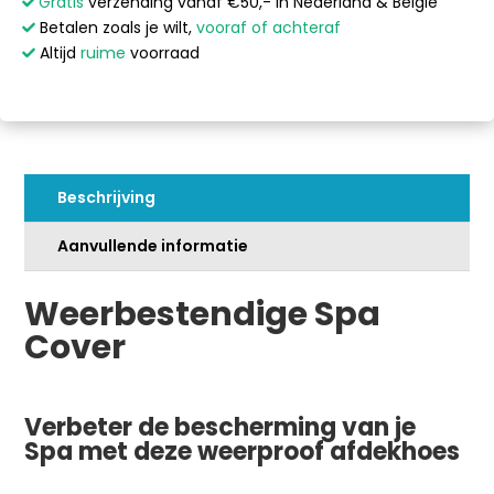
Cover
l
Gratis
verzending vanaf €50,- in Nederland & België
-
t
Betalen zoals je wilt,
vooraf of achteraf
Rond
e
Altijd
ruime
voorraad
-
r
Ø204
n
cm
a
aantal
t
i
Beschrijving
v
e
Aanvullende informatie
:
Weerbestendige Spa
Cover
Verbeter de bescherming van je
Spa met deze weerproof afdekhoes