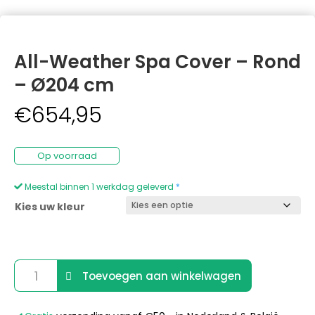
All-Weather Spa Cover – Rond
– Ø204 cm
€
654,95
Op voorraad
Meestal binnen 1 werkdag geleverd
*
Kies uw kleur
All-
Toevoegen aan winkelwagen
Weather
Spa
A