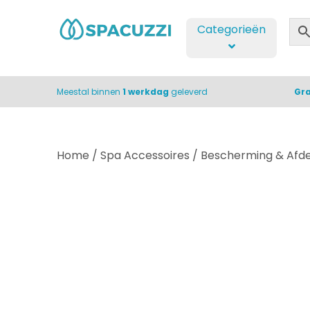
Categorieën
Meestal binnen
1 werkdag
geleverd
Gra
Home
/
Spa Accessoires
/
Bescherming & Afd