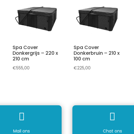
Spa Cover
Spa Cover
Donkergrijs – 220 x
Donkerbruin – 210 x
210 cm
100 cm
€
555,00
€
225,00


Mail ons
Chat ons