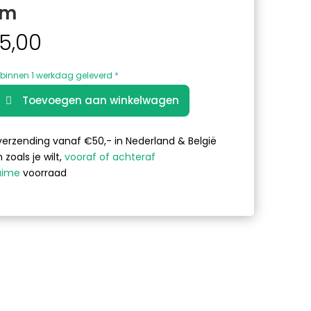
cm
5,00
binnen 1 werkdag geleverd
*
A
Toevoegen aan winkelwagen
l
uin
t
e
verzending vanaf €50,- in Nederland & België
r
 zoals je wilt,
vooraf of achteraf
n
uime
voorraad
a
t
i
v
e
: