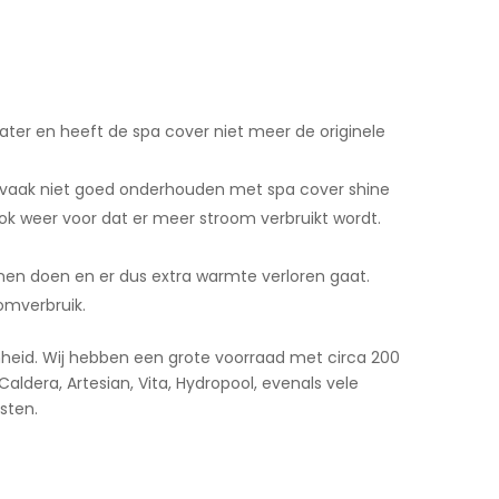
water en heeft de spa cover niet meer de originele
er vaak niet goed onderhouden met spa cover shine
ok weer voor dat er meer stroom verbruikt wordt.
unnen doen en er dus extra warmte verloren gaat.
omverbruik.
amheid. Wij hebben een grote voorraad met circa 200
ldera, Artesian, Vita, Hydropool, evenals vele
sten.