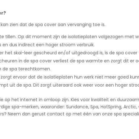
er?
kan zien dat de spa cover aan vervanging toe is.
 te tillen. Op dit moment zijn de isolatieplaten volgezogen met 
s en dus indirect een hoger stroom verbruik.
er het skai-leer gescheurd en/of uitgedroogd is, is de spa cov
heuren in de spa cover verliest de spa warmte en zorgt dit er o
in de spa terechtkomen.
it zorgt ervoor dat de isolatieplaten hun werk niet meer goed k
pt uit de spa. Dit zorgt uiteraard ook weer voor een hoger stro
e op het internet in omloop zijn. Kies voor kwaliteit en duurza
dige spa-merken, waaronder: Sundance, Spa, HotSpring, Arctic, Ca
ers? Neem dan gerust contact op met één van onze spa speciali