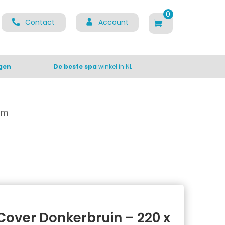
0
Contact
Account
ite
m
s
gen
De beste spa
winkel in NL
cm
Cover Donkerbruin – 220 x