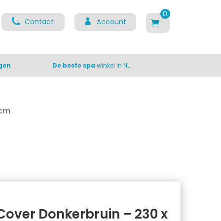
0
Contact
Account
ite
m
s
gen
De beste spa
winkel in NL
 cm
Cover Donkerbruin – 230 x