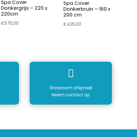
Spa Cover
Spa Cover
Donkergrijs – 220 x
Donkerbruin – 160 x
220cm
200 cm
€
575,00
€
425,00

Showroom afspraak
Neem contact op