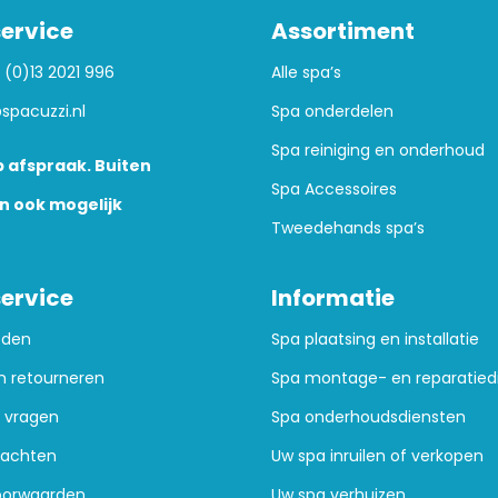
ervice
Assortiment
 (0)13 2021 996
Alle spa’s
spacuzzi.nl
Spa onderdelen
Spa reiniging en onderhoud
 afspraak. Buiten
Spa Accessoires
n ook mogelijk
Tweedehands spa’s
ervice
Informatie
oden
Spa plaatsing en installatie
n retourneren
Spa montage- en reparatied
 vragen
Spa onderhoudsdiensten
lachten
Uw spa inruilen of verkopen
oorwaarden
Uw spa verhuizen