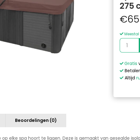
275 
€
65
Meestal 
Spa
Cover
Donkerbr
-
Gratis
230
Betalen
x
Altijd
r
275
cm
aantal
Beoordelingen (0)
e op elke spa hoort te liggen. Deze is gemaakt van gesealde is