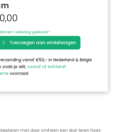
cm
0,00
binnen 1 werkdag geleverd
*
A
Toevoegen aan winkelwagen
l
uin
t
e
verzending vanaf €50,- in Nederland & België
r
 zoals je wilt,
vooraf of achteraf
n
uime
voorraad
a
t
i
v
e
:
olatieplaten met daar omheen een skai-leren hoes.