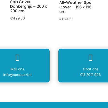
Spa Cover
All-Weather Spa
Donkergrijs – 200 x
Cover – 196 x 196
200 cm
cm
€
499,00
€
624,95


Mail ons
Chat ons
info@spacuzzi.nl
013 2021 996