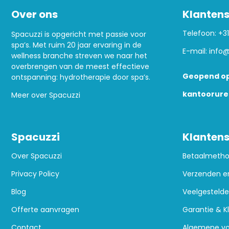
Over ons
Klantens
Telefoon:
+31
Spacuzzi is opgericht met passie voor
spa’s. Met ruim 20 jaar ervaring in de
E-mail:
info@
wellness branche streven we naar het
overbrengen van de meest effectieve
Geopend op
ontspanning: hydrotherapie door spa’s.
kantoorure
Meer over Spacuzzi
Spacuzzi
Klantens
Over Spacuzzi
Betaalmeth
Privacy Policy
Verzenden e
Blog
Veelgestelde
Offerte aanvragen
Garantie & K
Contact
Algemene v