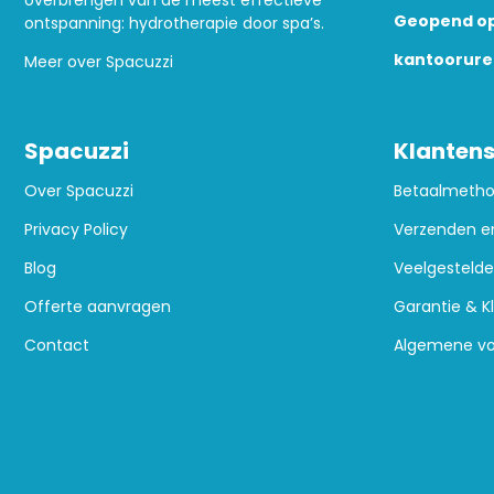
overbrengen van de meest effectieve
Geopend op
ontspanning: hydrotherapie door spa’s.
kantoorure
Meer over Spacuzzi
Spacuzzi
Klantens
Over Spacuzzi
Betaalmeth
Privacy Policy
Verzenden e
Blog
Veelgestelde
Offerte aanvragen
Garantie & K
Contact
Algemene v