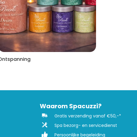
Ontspanning
Waarom Spacuzzi?
Gratis verzending vanaf €50,-*
Spa bezorg- en servicedienst
Persoonlijke begeleiding