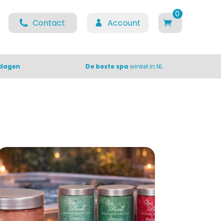
0
Contact
Account
items
 dagen
De beste spa
winkel in NL