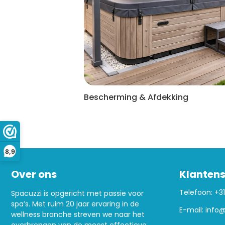
Bescherming & Afdekking
8,9
Over ons
Klantens
Telefoon:
+31
Spacuzzi is opgericht met passie voor
spa’s. Met ruim 20 jaar ervaring in de
E-mail:
info@
wellness branche streven we naar het