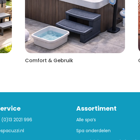
Comfort & Gebruik
ervice
Assortiment
 (0)13 2021 996
Alle spa’s
spacuzzi.nl
Spa onderdelen