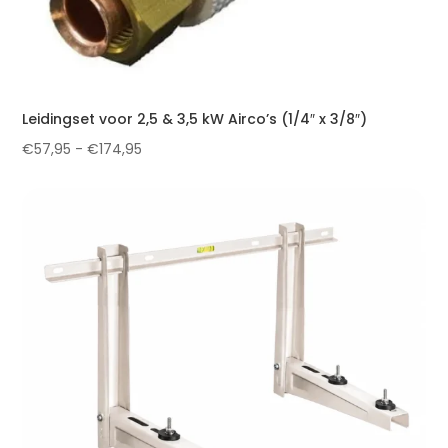
Leidingset voor 2,5 & 3,5 kW Airco’s (1/4″ x 3/8″)
Prijsklasse:
€
57,95
-
€
174,95
€57,95
tot
€174,95