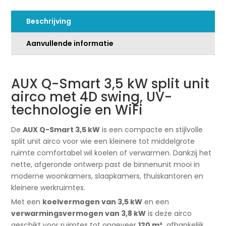
Swing
v
&
e
Beschrijving
WiFi
:
aantal
Aanvullende informatie
AUX Q-Smart 3,5 kW split unit
airco met 4D swing, UV-
technologie en WiFi
De
AUX Q-Smart 3,5 kW
is een compacte en stijlvolle
split unit airco voor wie een kleinere tot middelgrote
ruimte comfortabel wil koelen of verwarmen. Dankzij het
nette, afgeronde ontwerp past de binnenunit mooi in
moderne woonkamers, slaapkamers, thuiskantoren en
kleinere werkruimtes.
Met een
koelvermogen van 3,5 kW
en een
verwarmingsvermogen van 3,8 kW
is deze airco
geschikt voor ruimtes tot ongeveer
120 m³,
afhankelijk