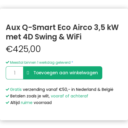
Aux Q-Smart Eco Airco 3,5 kW
met 4D Swing & WiFi
€
425,00
Meestal binnen 1 werkdag geleverd
*
Aux
A
Toevoegen aan winkelwagen
Q-
l
Smart
t
Eco
e
Gratis
verzending vanaf €50,- in Nederland & België
Airco
r
Betalen zoals je wilt,
vooraf of achteraf
3,5
n
Altijd
ruime
voorraad
kW
a
met
t
4D
i