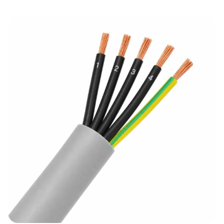
tot
€174,95