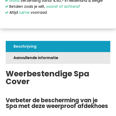
Cover
l
Gratis
verzending vanaf €50,- in Nederland & België
-
t
Betalen zoals je wilt,
vooraf of achteraf
Rond
e
Altijd
ruime
voorraad
-
r
Ø209
n
cm
a
aantal
t
i
Beschrijving
v
e
Aanvullende informatie
:
Weerbestendige Spa
Cover
Verbeter de bescherming van je
Spa met deze weerproof afdekhoes