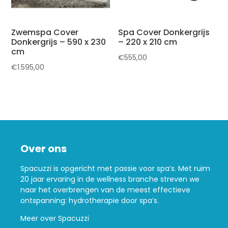
Zwemspa Cover
Spa Cover Donkergrijs
Donkergrijs – 590 x 230
– 220 x 210 cm
cm
€
555,00
€
1.595,00
Over ons
Spacuzzi is opgericht met passie voor spa’s. Met ruim
20 jaar ervaring in de wellness branche streven we
naar het overbrengen van de meest effectieve
ontspanning: hydrotherapie door spa’s.
Meer over Spacuzzi