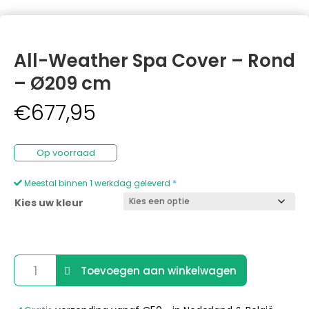
All-Weather Spa Cover – Rond
– Ø209 cm
€
677,95
Op voorraad
Meestal binnen 1 werkdag geleverd
*
Kies uw kleur
All-
Toevoegen aan winkelwagen
Weather
Spa
A