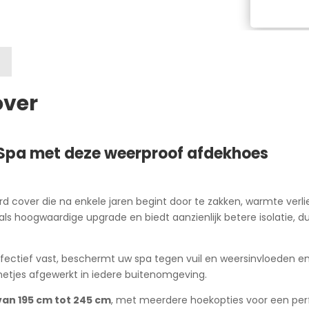
229
n
cm
a
aantal
t
i
v
e
over
:
 Spa met deze weerproof afdekhoes
cover die na enkele jaren begint door te zakken, warmte verli
 als hoogwaardige upgrade en biedt aanzienlijk betere isolatie,
ctief vast, beschermt uw spa tegen vuil en weersinvloeden en 
 netjes afgewerkt in iedere buitenomgeving.
van 195 cm tot 245 cm
, met meerdere hoekopties voor een pe