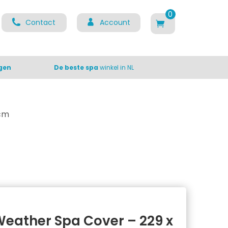
0
Contact
Account
ite
m
s
gen
De beste spa
winkel in NL
 cm
Weather Spa Cover – 229 x