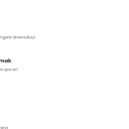
angere levensduur.
emak
de spa en:
ging