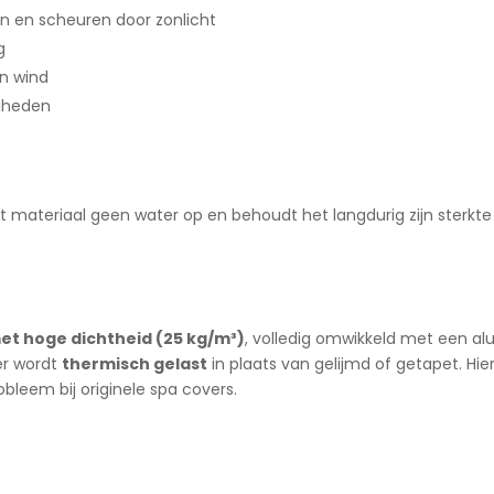
n en scheuren door zonlicht
g
n wind
igheden
 materiaal geen water op en behoudt het langdurig zijn sterkte e
t hoge dichtheid (25 kg/m³)
, volledig omwikkeld met een alum
er wordt
thermisch gelast
in plaats van gelijmd of getapet. Hi
bleem bij originele spa covers.