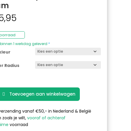
cm
5,95
oorraad
binnen 1 werkdag geleverd
*
kleur
er Radius
Toevoegen aan winkelwagen
verzending vanaf €50,- in Nederland & België
 zoals je wilt,
vooraf of achteraf
uime
voorraad