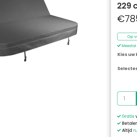
229 
€
78
Op v
Meestal 
Kies uw 
Selecte
All-
Weather
Spa
A
Cover
l
Gratis
-
t
Betalen
229
e
Altijd
r
x
r