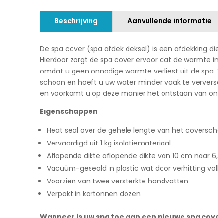
Beschrijving
Aanvullende informatie
De spa cover (spa afdek deksel) is een afdekking di
Hierdoor zorgt de spa cover ervoor dat de warmte in 
omdat u geen onnodige warmte verliest uit de spa. Ve
schoon en hoeft u uw water minder vaak te ververs
en voorkomt u op deze manier het ontstaan van onve
Eigenschappen
Heat seal over de gehele lengte van het coversch
Vervaardigd uit 1 kg isolatiemateriaal
Aflopende dikte aflopende dikte van 10 cm naar 6
Vacuüm-geseald in plastic wat door verhitting vol
Voorzien van twee versterkte handvatten
Verpakt in kartonnen dozen
Wanneer is uw spa toe aan een nieuwe spa cov