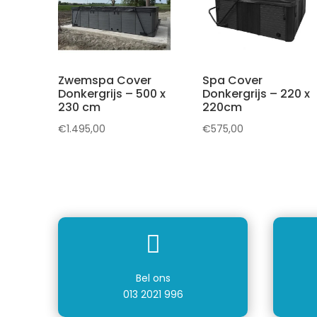
Zwemspa Cover
Spa Cover
Donkergrijs – 500 x
Donkergrijs – 220 x
230 cm
220cm
€
1.495,00
€
575,00

Bel ons
013 2021 996