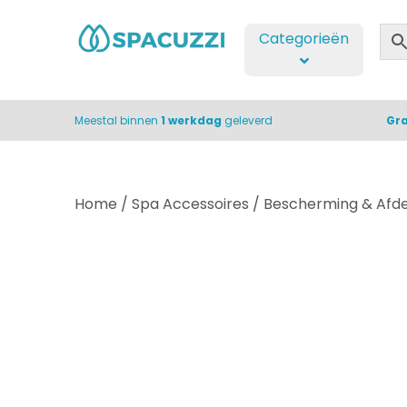
Categorieën
Meestal binnen
1 werkdag
geleverd
Gra
Home
/
Spa Accessoires
/
Bescherming & Afd