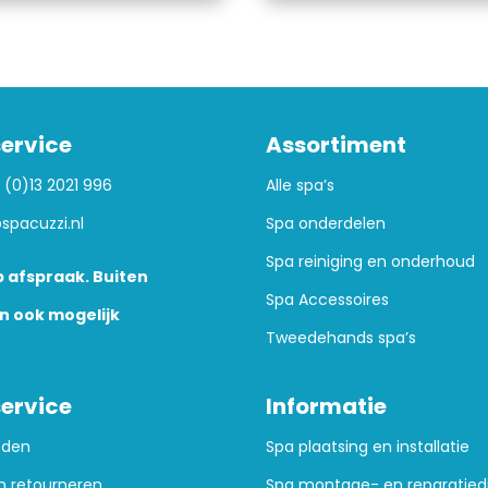
ervice
Assortiment
 (0)13 2021 996
Alle spa’s
spacuzzi.nl
Spa onderdelen
Spa reiniging en onderhoud
 afspraak. Buiten
Spa Accessoires
n ook mogelijk
Tweedehands spa’s
ervice
Informatie
oden
Spa plaatsing en installatie
n retourneren
Spa montage- en reparatied