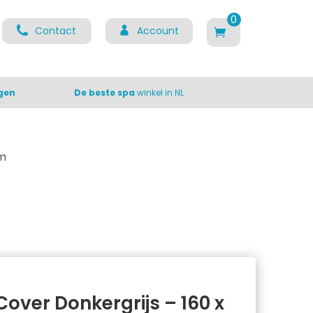
0
Contact
Account
ite
m
s
gen
De beste spa
winkel in NL
cm
Cover Donkergrijs – 160 x