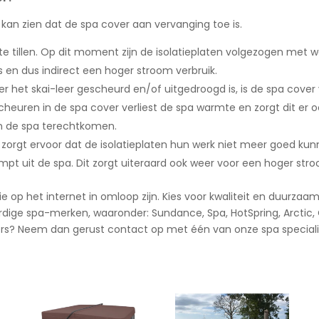
kan zien dat de spa cover aan vervanging toe is.
 te tillen. Op dit moment zijn de isolatieplaten volgezogen met 
s en dus indirect een hoger stroom verbruik.
er het skai-leer gescheurd en/of uitgedroogd is, is de spa cov
heuren in de spa cover verliest de spa warmte en zorgt dit er o
in de spa terechtkomen.
it zorgt ervoor dat de isolatieplaten hun werk niet meer goed k
pt uit de spa. Dit zorgt uiteraard ook weer voor een hoger stro
e op het internet in omloop zijn. Kies voor kwaliteit en duurza
dige spa-merken, waaronder: Sundance, Spa, HotSpring, Arctic, Ca
ers? Neem dan gerust contact op met één van onze spa speciali