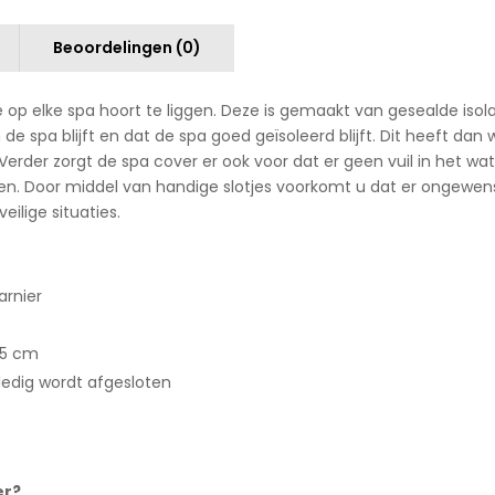
Beoordelingen (0)
e op elke spa hoort te liggen. Deze is gemaakt van gesealde is
de spa blijft en dat de spa goed geïsoleerd blijft. Dit heeft da
rder zorgt de spa cover er ook voor dat er geen vuil in het wate
en. Door middel van handige slotjes voorkomt u dat er ongewen
ilige situaties.
arnier
,5 cm
ledig wordt afgesloten
er?