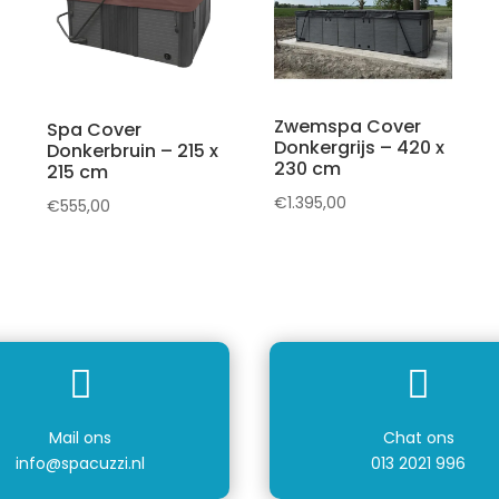
Zwemspa Cover
Spa Cover
Donkergrijs – 420 x
Donkerbruin – 215 x
230 cm
215 cm
€
1.395,00
€
555,00


Mail ons
Chat ons
info@spacuzzi.nl
013 2021 996