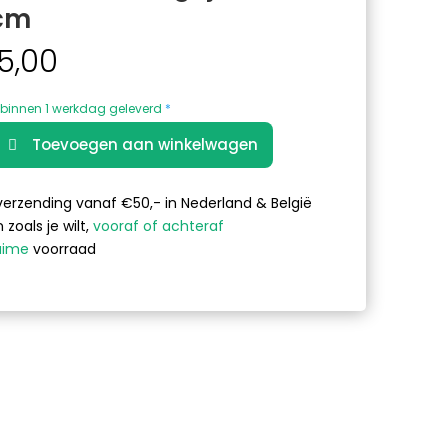
cm
5,00
binnen 1 werkdag geleverd
*
A
Toevoegen aan winkelwagen
l
js
t
e
verzending vanaf €50,- in Nederland & België
r
 zoals je wilt,
vooraf of achteraf
n
uime
voorraad
a
t
i
v
e
: