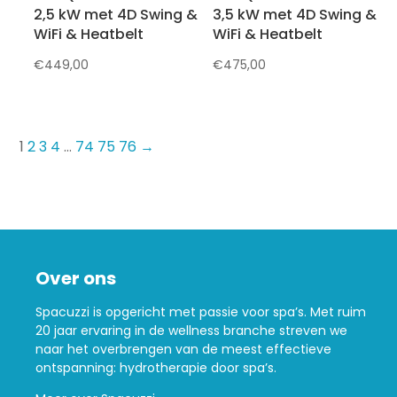
2,5 kW met 4D Swing &
3,5 kW met 4D Swing &
WiFi & Heatbelt
WiFi & Heatbelt
€
449,00
€
475,00
1
2
3
4
…
74
75
76
→
Over ons
Spacuzzi is opgericht met passie voor spa’s. Met ruim
20 jaar ervaring in de wellness branche streven we
naar het overbrengen van de meest effectieve
ontspanning: hydrotherapie door spa’s.