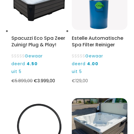
Spacuzzi Eco Spa Zeer
Estelle Automatische
Zuinig! Plug & Play!
Spa Filter Reiniger
Gewaar
Gewaar
deerd
4.50
deerd
4.00
uit 5
uit 5
Oorspronkelijke
Huidige
€
5.899,00
€
3.999,00
€
129,00
prijs
prijs
was:
is:
€5.899,00.
€3.999,00.