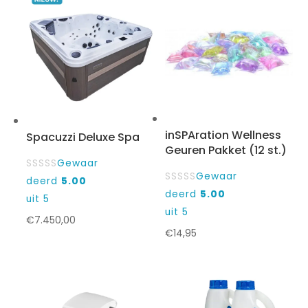
€89,95.
€19,95.
inSPAration Wellness
Spacuzzi Deluxe Spa
Geuren Pakket (12 st.)
Gewaar
Gewaar
deerd
5.00
deerd
5.00
uit 5
uit 5
€
7.450,00
€
14,95