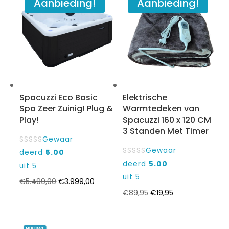
Aanbieding!
Aanbieding!
waard
Spacuzzi Eco Basic
Elektrische
Spa Zeer Zuinig! Plug &
Warmtedeken van
Play!
Spacuzzi 160 x 120 CM
3 Standen Met Timer
Gewaar
Gewaar
deerd
5.00
deerd
5.00
uit 5
uit 5
Oorspronkelijke
Huidige
€
5.499,00
€
3.999,00
Oorspronkelijke
Huidige
€
89,95
€
19,95
prijs
prijs
prijs
prijs
was:
is:
was:
is:
€5.499,00.
€3.999,00.