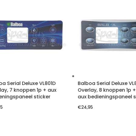
oa Serial Deluxe VL801D
Balboa Serial Deluxe VL
lay, 7 knoppen 1p + aux
Overlay, 8 knoppen 1p +
eningspaneel sticker
aux bedieningspaneel s
95
€
24,95