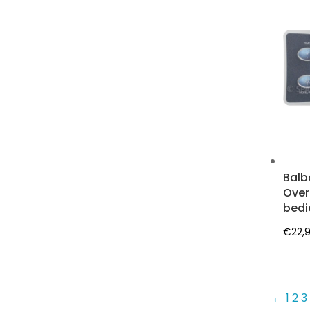
Balb
Over
bedi
€
22,
←
1
2
3