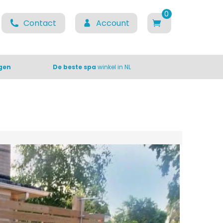
0
Contact
Account
items
gen
De beste spa
winkel in NL