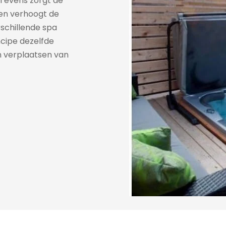
 Tevens zorgt de
 en verhoogt de
rschillende spa
ncipe dezelfde
n verplaatsen van