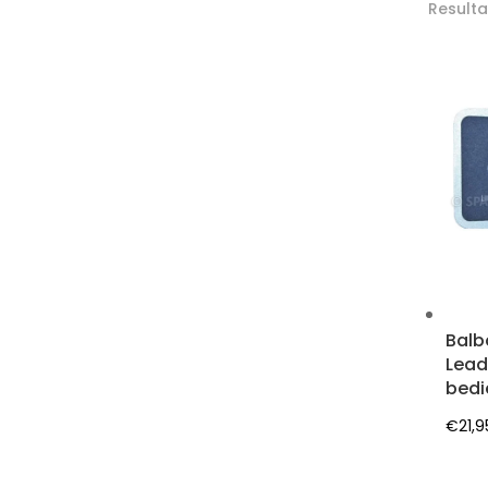
Result
Balb
Lead
bedi
€
21,9