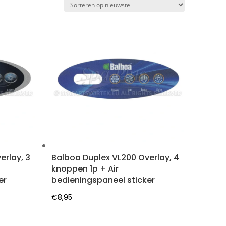
erlay, 3
Balboa Duplex VL200 Overlay, 4
knoppen 1p + Air
er
bedieningspaneel sticker
€
8,95