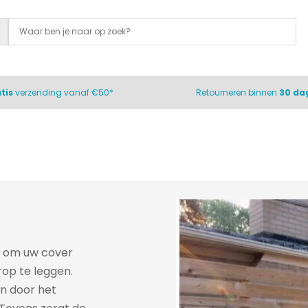
tis
verzending vanaf €50*
Retourneren binnen
30 da
m om uw cover
rop te leggen.
n door het