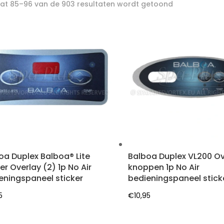
Gesorteerd
aat 85–96 van de 903 resultaten wordt getoond
op
nieuwste
oa Duplex Balboa® Lite
Balboa Duplex VL200 Ov
er Overlay (2) 1p No Air
knoppen 1p No Air
eningspaneel sticker
bedieningspaneel stick
5
€
10,95