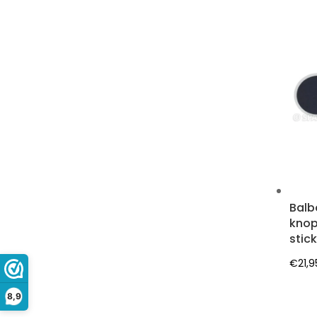
Balb
knop
stic
€
21,9
8,9