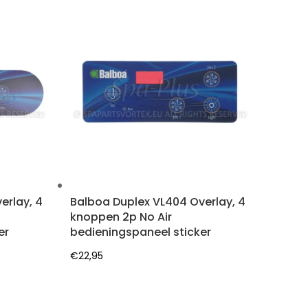
erlay, 4
Balboa Duplex VL404 Overlay, 4
knoppen 2p No Air
er
bedieningspaneel sticker
€
22,95