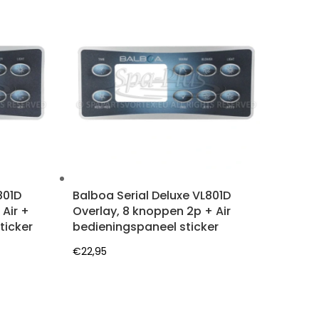
801D
Balboa Serial Deluxe VL801D
 Air +
Overlay, 8 knoppen 2p + Air
ticker
bedieningspaneel sticker
€
22,95