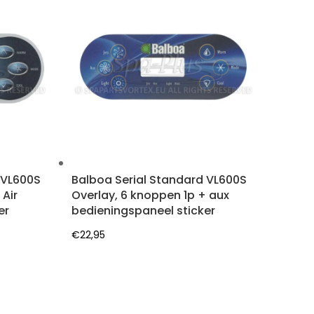
 VL600S
Balboa Serial Standard VL600S
 Air
Overlay, 6 knoppen 1p + aux
er
bedieningspaneel sticker
€
22,95