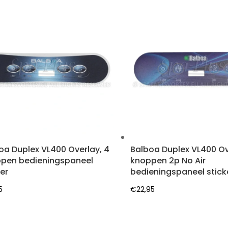
oa Duplex VL400 Overlay, 4
Balboa Duplex VL400 Ov
pen bedieningspaneel
knoppen 2p No Air
ker
bedieningspaneel stick
5
€
22,95