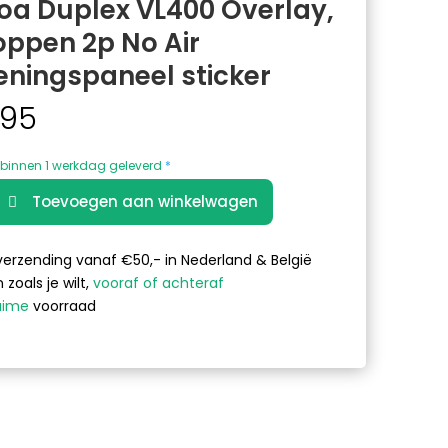
oa Duplex VL400 Overlay,
oppen 2p No Air
eningspaneel sticker
,95
binnen 1 werkdag geleverd
*
A
Toevoegen aan winkelwagen
l
t
e
verzending vanaf €50,- in Nederland & België
r
 zoals je wilt,
vooraf of achteraf
n
uime
voorraad
a
t
i
gspaneel
v
e
: