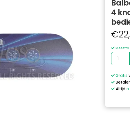
Balb
4 kn
bedi
€
22
Meestal 
Balboa
Duplex
VL400
Overlay,
Gratis
4
Betalen
knoppen
Altijd
r
2p
No
Air
bedienin
sticker
aantal