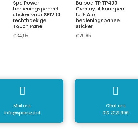
Spa Power
Balboa TP TP400
bedieningspaneel
Overlay, 4 knoppen
sticker voor SP1200
1p + Aux
rechthoekige
bedieningspaneel
Touch Panel
sticker
€
34,95
€
20,95


Mail ons
Chat ons
info@spacuzzi.nl
013 2021 996