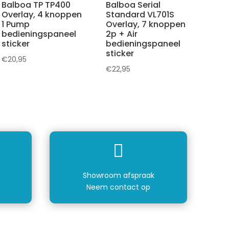
Balboa TP TP400
Balboa Serial
Overlay, 4 knoppen
Standard VL701S
1 Pump
Overlay, 7 knoppen
bedieningspaneel
2p + Air
sticker
bedieningspaneel
sticker
€
20,95
€
22,95

Showroom afspraak
Neem contact op