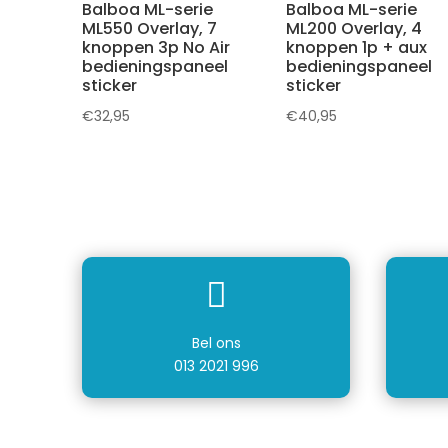
Balboa ML-serie
Balboa ML-serie
ML550 Overlay, 7
ML200 Overlay, 4
knoppen 3p No Air
knoppen 1p + aux
bedieningspaneel
bedieningspaneel
sticker
sticker
€
32,95
€
40,95

Bel ons
013 2021 996