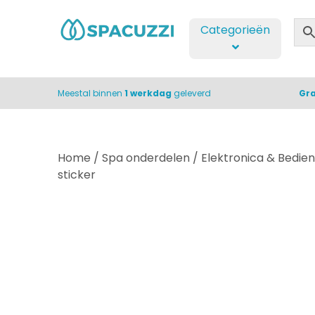
Categorieën
Meestal binnen
1 werkdag
geleverd
Gra
Home
/
Spa onderdelen
/
Elektronica & Bedien
sticker