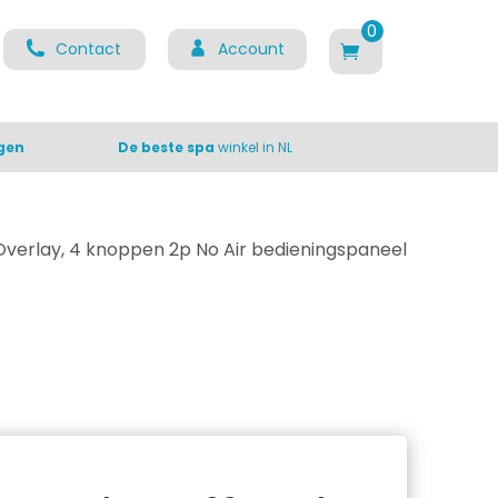
0
Contact
Account
ite
m
s
gen
De beste spa
winkel in NL
verlay, 4 knoppen 2p No Air bedieningspaneel