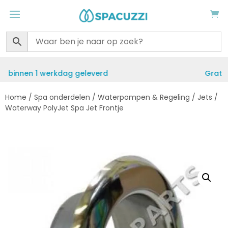
Gratis verzending vanaf €50
Home
/
Spa onderdelen
/
Waterpompen & Regeling
/
Jets
/
Waterway PolyJet Spa Jet Frontje