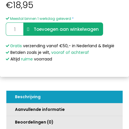
€
18,95
Meestal binnen 1 werkdag geleverd
*
Waterway
A
Toevoegen aan winkelwagen
PolyJet
l
Spa
t
Jet
e
Gratis
verzending vanaf €50,- in Nederland & België
Frontje
r
Betalen zoals je wilt,
vooraf of achteraf
aantal
n
Altijd
ruime
voorraad
a
t
i
v
e
Beschrijving
:
Aanvullende informatie
Beoordelingen (0)