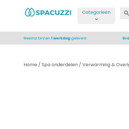
Categorieën
Meestal binnen
1 werkdag
geleverd
Gra
Home
/
Spa onderdelen
/
Verwarming & Overi