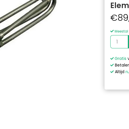
Elem
€
89
Meestal 
Titanium
3
kW
Spa
Gratis
Heater
Betalen
Element
Altijd
r
aantal