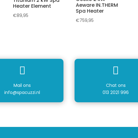
Titanium 2 kW Spa
Aeware IN.THERM
Heater Element
Spa Heater
€
89,95
€
759,95


Mail ons
Chat ons
info@spacuzzi.nl
013 2021 996