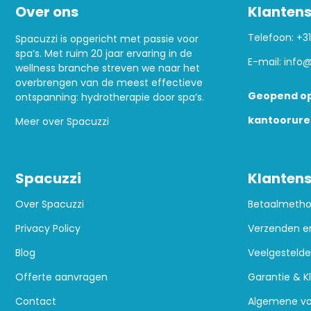
Over ons
Klantens
Telefoon:
+31
Spacuzzi is opgericht met passie voor
spa’s. Met ruim 20 jaar ervaring in de
E-mail:
info@
wellness branche streven we naar het
overbrengen van de meest effectieve
Geopend op
ontspanning: hydrotherapie door spa’s.
kantoorure
Meer over Spacuzzi
Spacuzzi
Klantens
Over Spacuzzi
Betaalmeth
Privacy Policy
Verzenden e
Blog
Veelgestelde
Offerte aanvragen
Garantie & K
Contact
Algemene v