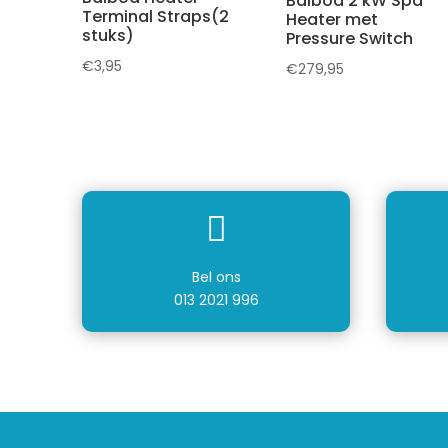
Balboa 2 kW Spa
Terminal Straps(2
Heater met
stuks)
Pressure Switch
€
3,95
€
279,95

Bel ons
013 2021 996