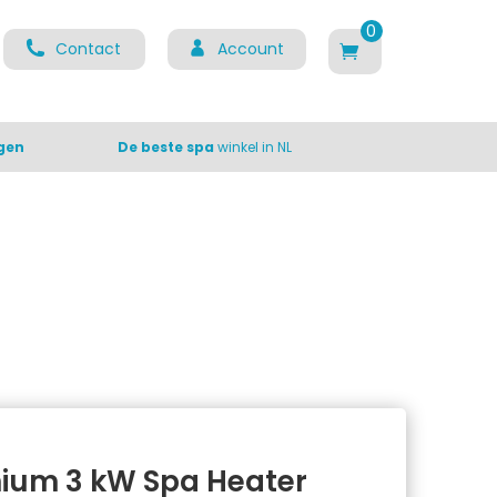
0
Contact
Account
ite
m
s
gen
De beste spa
winkel in NL
nium 3 kW Spa Heater