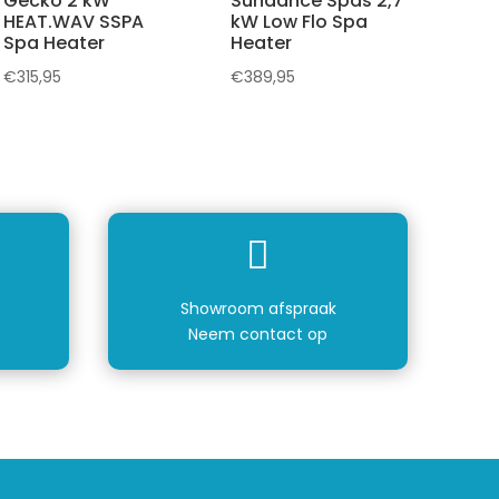
Gecko 2 kW
Sundance Spas 2,7
HEAT.WAV SSPA
kW Low Flo Spa
Spa Heater
Heater
€
315,95
€
389,95

Showroom afspraak
Neem contact op