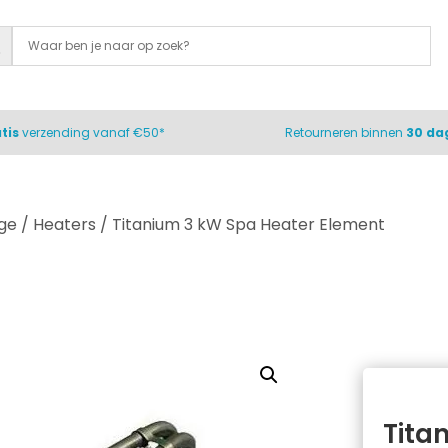
tis
verzending vanaf €50*
Retourneren binnen
30 da
ge
/
Heaters
/ Titanium 3 kW Spa Heater Element
Tita