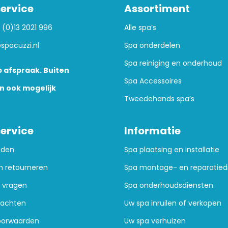
ervice
Assortiment
 (0)13 2021 996
Alle spa’s
spacuzzi.nl
Spa onderdelen
Spa reiniging en onderhoud
 afspraak. Buiten
Spa Accessoires
n ook mogelijk
Tweedehands spa’s
ervice
Informatie
oden
Spa plaatsing en installatie
n retourneren
Spa montage- en reparatied
 vragen
Spa onderhoudsdiensten
lachten
Uw spa inruilen of verkopen
oorwaarden
Uw spa verhuizen