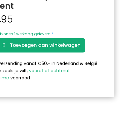
ent
,95
binnen 1 werkdag geleverd
*
A
Toevoegen aan winkelwagen
l
t
e
verzending vanaf €50,- in Nederland & België
r
 zoals je wilt,
vooraf of achteraf
n
uime
voorraad
a
t
i
v
e
: