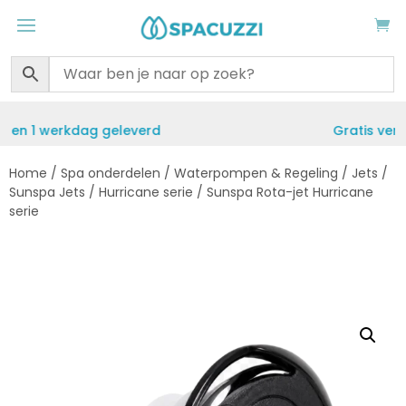
Gratis verzending vanaf €50
Home
/
Spa onderdelen
/
Waterpompen & Regeling
/
Jets
/
Sunspa Jets
/
Hurricane serie
/ Sunspa Rota-jet Hurricane
serie