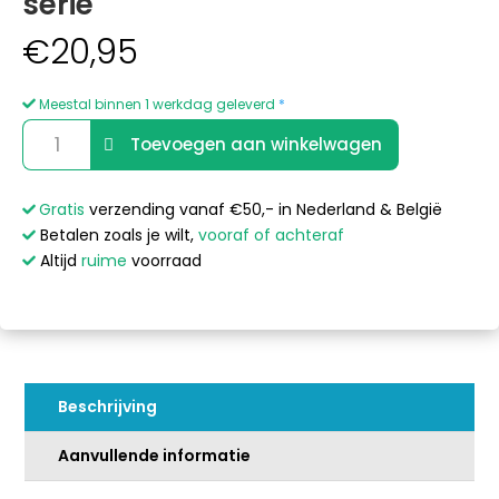
serie
€
20,95
Meestal binnen 1 werkdag geleverd
*
Sunspa
A
Toevoegen aan winkelwagen
Rota-
l
jet
t
Hurricane
e
Gratis
verzending vanaf €50,- in Nederland & België
serie
r
Betalen zoals je wilt,
vooraf of achteraf
aantal
n
Altijd
ruime
voorraad
a
t
i
v
e
Beschrijving
:
Aanvullende informatie