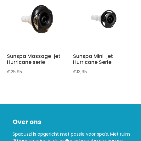
Sunspa Massage-jet
Sunspa Mini-jet
Hurricane serie
Hurricane Serie
€
25,95
€
13,95
Over ons
Spacuzzi is opgericht met passie voor spa’s. Met ruim
20 jaar ervaring in de wellness branche streven we