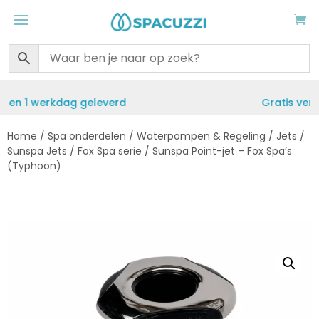
Gratis verzending vanaf €50
Home
/
Spa onderdelen
/
Waterpompen & Regeling
/
Jets
/
Sunspa Jets
/
Fox Spa serie
/ Sunspa Point-jet – Fox Spa’s
(Typhoon)