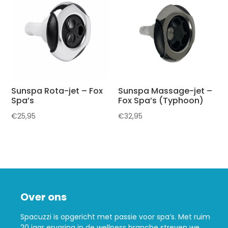
Sunspa Rota-jet – Fox
Sunspa Massage-jet –
Spa’s
Fox Spa’s (Typhoon)
€
25,95
€
32,95
Over ons
Spacuzzi is opgericht met passie voor spa’s. Met ruim
20 jaar ervaring in de wellness branche streven we