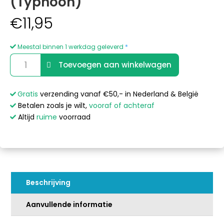
(Typhoon)
€
11,95
Meestal binnen 1 werkdag geleverd
*
Sunspa
A
Toevoegen aan winkelwagen
Point-
l
jet
t
-
e
Gratis
verzending vanaf €50,- in Nederland & België
Fox
r
Betalen zoals je wilt,
vooraf of achteraf
Spa's
n
Altijd
ruime
voorraad
(Typhoon)
a
aantal
t
i
v
e
Beschrijving
:
Aanvullende informatie