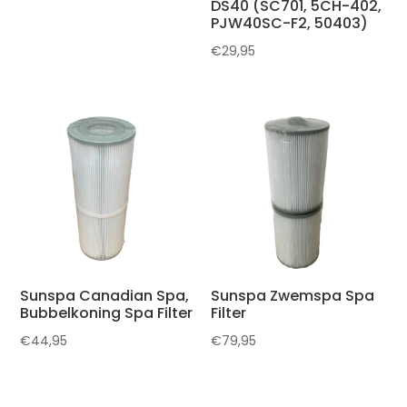
DS40 (SC701, 5CH-402,
PJW40SC-F2, 50403)
€
29,95
Sunspa Canadian Spa,
Sunspa Zwemspa Spa
Bubbelkoning Spa Filter
Filter
€
44,95
€
79,95