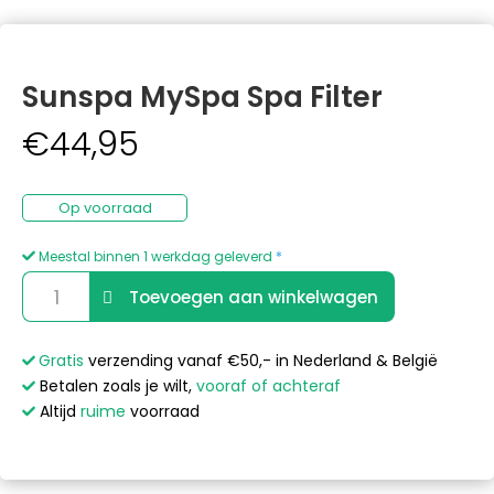
Sunspa MySpa Spa Filter
€
44,95
Op voorraad
Meestal binnen 1 werkdag geleverd
*
Sunspa
A
Toevoegen aan winkelwagen
MySpa
l
Spa
t
Filter
e
Gratis
verzending vanaf €50,- in Nederland & België
aantal
r
Betalen zoals je wilt,
vooraf of achteraf
n
Altijd
ruime
voorraad
a
t
i