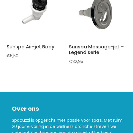
Sunspa Air-jet Body
Sunspa Massage-jet –
Legend serie
€
5,50
€
32,95
Over ons
Spacuzzi is opgericht met passie voor spa’s. Met ruim
20 jaar ervaring in de wellness branche streven we
naar het overbrengen van de meest effectieve