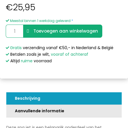
€
25,95
Meestal binnen 1 werkdag geleverd
*
Sunspa
A
Toevoegen aan winkelwagen
Dico-
l
jet
t
-
e
Gratis
verzending vanaf €50,- in Nederland & België
Legend
r
Betalen zoals je wilt,
vooraf of achteraf
serie
n
Altijd
ruime
voorraad
aantal
a
t
i
v
e
Beschrijving
:
Aanvullende informatie
Deze spa jet is een belangrijk onderdeel van het