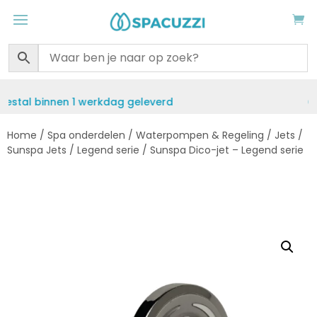
rd
Gratis verzending vanaf €50
Home
/
Spa onderdelen
/
Waterpompen & Regeling
/
Jets
/
Sunspa Jets
/
Legend serie
/ Sunspa Dico-jet – Legend serie