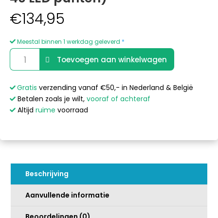
€
134,95
Meestal binnen 1 werkdag geleverd
*
SloanLED
A
Toevoegen aan winkelwagen
Small
l
Controller(tot
t
40
e
Gratis
verzending vanaf €50,- in Nederland & België
LED
r
Betalen zoals je wilt,
vooraf of achteraf
punten)
n
Altijd
ruime
voorraad
aantal
a
t
i
v
e
Beschrijving
:
Aanvullende informatie
Beoordelingen (0)