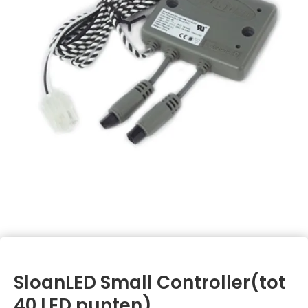
SloanLED Small Controller(tot
40 LED punten)