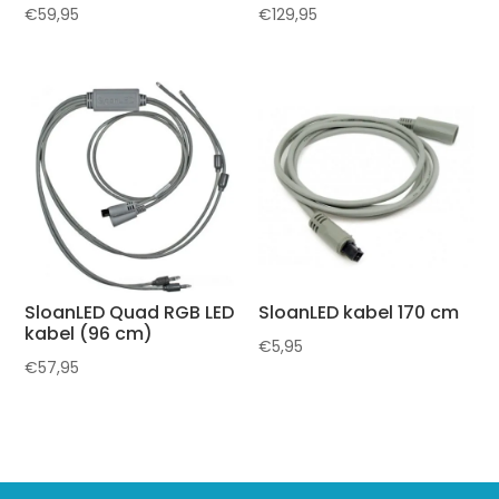
€
59,95
€
129,95
SloanLED Quad RGB LED
SloanLED kabel 170 cm
kabel (96 cm)
€
5,95
€
57,95