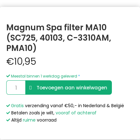
Magnum Spa filter MA10
(SC725, 40103, C-3310AM,
PMA10)
€
10,95
Meestal binnen 1 werkdag geleverd
*
Magnum
A
Toevoegen aan winkelwagen
Spa
l
filter
t
MA10
e
Gratis
verzending vanaf €50,- in Nederland & België
(SC725,
r
Betalen zoals je wilt,
vooraf of achteraf
40103,
n
Altijd
ruime
voorraad
C-
a
3310AM,
t