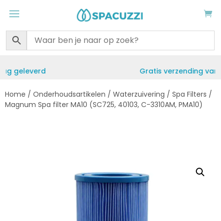
Gratis verzending vanaf €50
Home
/
Onderhoudsartikelen
/
Waterzuivering
/
Spa Filters
/
Magnum Spa filter MA10 (SC725, 40103, C-3310AM, PMA10)