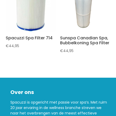
Spacuzzi Spa Filter 714
Sunspa Canadian Spa,
Bubbelkoning Spa Filter
€
44,95
€
44,95
Over ons
Spacuzzi is opgericht met passie voor spa’s. Met ruim
20 jaar ervaring in de wellness branche streven we
naar het overbrengen van de meest effectieve