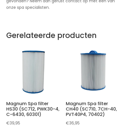
gevonden? Neem dan gerust contact op met één van
onze spa specialisten.
Gerelateerde producten
Magnum Spa filter
Magnum Spa filter
HS30 (SC712, PWK30-4,
CH40 (SC710, 7CH-40,
C-6430, 60301)
PVT40P4, 70402)
€
39,95
€
36,95