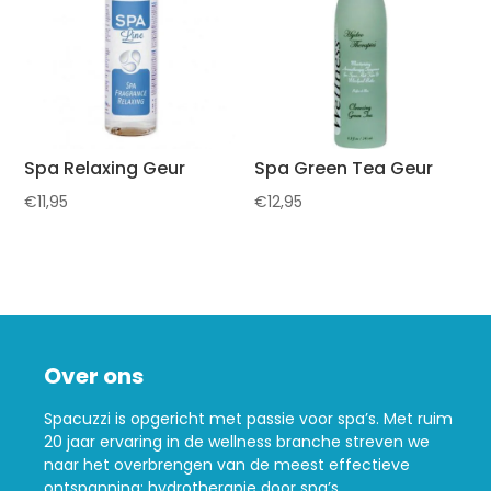
Spa Relaxing Geur
Spa Green Tea Geur
€
11,95
€
12,95
Over ons
Spacuzzi is opgericht met passie voor spa’s. Met ruim
20 jaar ervaring in de wellness branche streven we
naar het overbrengen van de meest effectieve
ontspanning: hydrotherapie door spa’s.