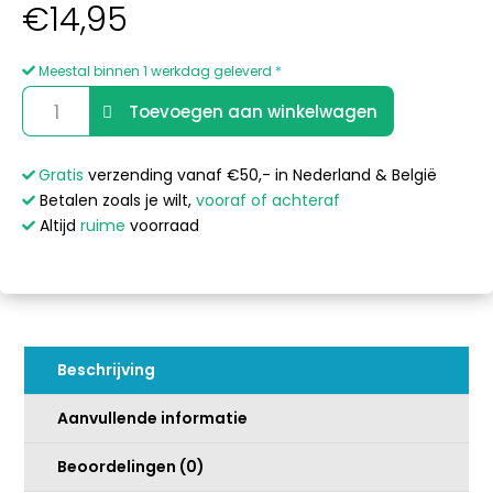
€
14,95
Meestal binnen 1 werkdag geleverd
*
Liquid
A
Toevoegen aan winkelwagen
Pearl
l
Wellness
t
Pakket
e
Gratis
verzending vanaf €50,- in Nederland & België
12st
r
Betalen zoals je wilt,
vooraf of achteraf
aantal
n
Altijd
ruime
voorraad
a
t
i
v
e
Beschrijving
:
Aanvullende informatie
Beoordelingen (0)