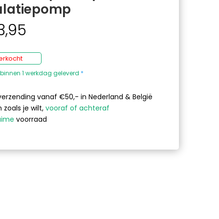
ulatiepomp
3,95
verkocht
binnen 1 werkdag geleverd
*
verzending vanaf €50,- in Nederland & België
 zoals je wilt,
vooraf of achteraf
uime
voorraad