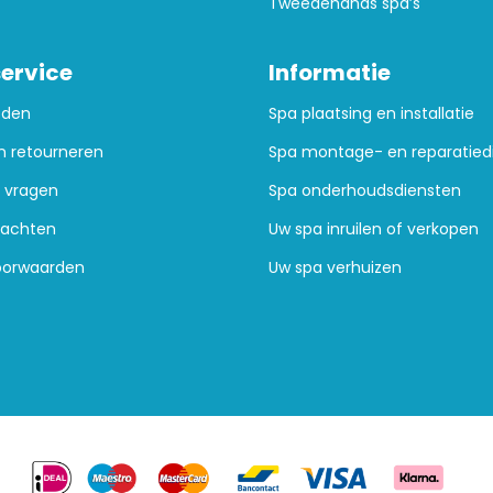
Tweedehands spa’s
ervice
Informatie
oden
Spa plaatsing en installatie
n retourneren
Spa montage- en reparatied
 vragen
Spa onderhoudsdiensten
lachten
Uw spa inruilen of verkopen
oorwaarden
Uw spa verhuizen