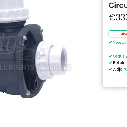
Circ
€
33
Uit
Meestal 
Gratis
Betalen
Altijd
r