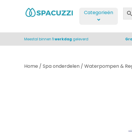
Categorieën
Meestal binnen
1 werkdag
geleverd
Gra
Home
/
Spa onderdelen
/
Waterpompen & Reg