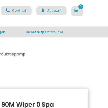
0
Contact
Account
ite
m
s
gen
De beste spa
winkel in NL
irculatiepomp
 90M Wiper 0 Spa