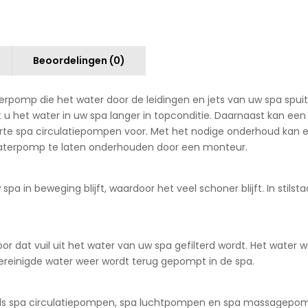
Beoordelingen (0)
rpomp die het water door de leidingen en jets van uw spa spui
 het water in uw spa langer in topconditie. Daarnaast kan ee
arte spa circulatiepompen voor. Met het nodige onderhoud kan 
waterpomp te laten onderhouden door een monteur.
pa in beweging blijft, waardoor het veel schoner blijft. In stils
r dat vuil uit het water van uw spa gefilterd wordt. Het water 
t gereinigde water weer wordt terug gepompt in de spa.
zoals spa circulatiepompen, spa luchtpompen en spa massagepomp