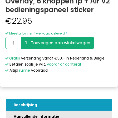
Overlay, 6 knoppen 1p + Air V2
bedieningspaneel sticker
€
22,95
Meestal binnen 1 werkdag geleverd
*
Balboa
A
Toevoegen aan winkelwagen
Serial
l
Standard
t
VL701S
e
Gratis
verzending vanaf €50,- in Nederland & België
Overlay,
r
Betalen zoals je wilt,
vooraf of achteraf
6
n
Altijd
ruime
voorraad
knoppen
a
1p
t
+
i
Air
v
V2
e
Beschrijving
bedieningspaneel
:
sticker
Aanvullende informatie