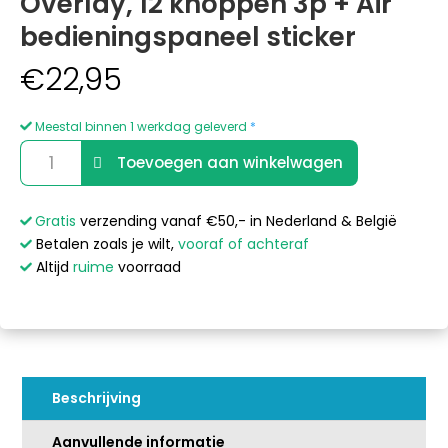
Overlay, 12 knoppen 3p + Air
bedieningspaneel sticker
€
22,95
Meestal binnen 1 werkdag geleverd
*
Balboa
A
Toevoegen aan winkelwagen
ML-
l
serie
t
ML900
e
Gratis
verzending vanaf €50,- in Nederland & België
Overlay,
r
Betalen zoals je wilt,
vooraf of achteraf
12
n
Altijd
ruime
voorraad
knoppen
a
3p
t
+
i
Air
v
bedieningspaneel
e
Beschrijving
sticker
:
aantal
Aanvullende informatie