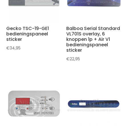
Gecko TSC-19-GE1
Balboa Serial Standard
bedieningspaneel
VL701S overlay, 6
sticker
knoppen 1p + Air V1
bedieningspaneel
€
34,95
sticker
€
22,95