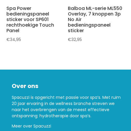
Spa Power
Balboa ML-serie ML550
bedieningspaneel
Overlay, 7 knoppen 3p
sticker voor SP601
No Air
rechthoekige Touch
bedieningspaneel
Panel
sticker
€
34,95
€
32,95
Over ons
Spacuzzi is opgericht met passie voor spa’s. Met ruim
20 jaar ervaring in de wellness branche streven we
naar het overbrengen van de meest effectieve
ontspanning: hydrotherapie door spa’s.
Meer over Spacuzzi