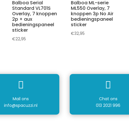
Balboa Serial
Balboa ML-serie
Standard VL701S
ML550 Overlay, 7
Overlay, 7 knoppen
knoppen 3p No Air
2p + aux
bedieningspaneel
bedieningspaneel
sticker
sticker
€
32,95
€
22,95


Mail ons
Chat ons
info@spacuzzi.nl
013 2021 996