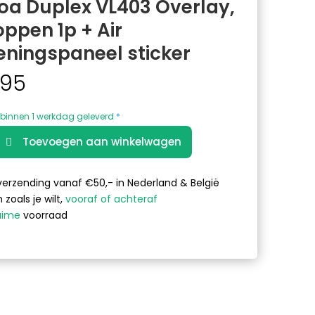
oa Duplex VL403 Overlay,
oppen 1p + Air
eningspaneel sticker
,95
binnen 1 werkdag geleverd
*
A
Toevoegen aan winkelwagen
l
t
e
verzending vanaf €50,- in Nederland & België
r
 zoals je wilt,
vooraf of achteraf
n
uime
voorraad
a
t
i
gspaneel
v
e
: