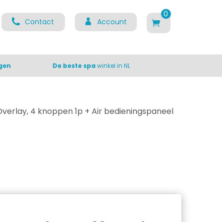
0
Contact
Account
ite
m
s
gen
De beste spa
winkel in NL
verlay, 4 knoppen 1p + Air bedieningspaneel