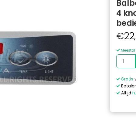
Balb
4 kn
bedi
€
22
Meestal 
Balboa
Duplex
VL403
Overlay,
Gratis
4
Betalen
knoppen
Altijd
r
1p
+
Air
bedienin
sticker
aantal