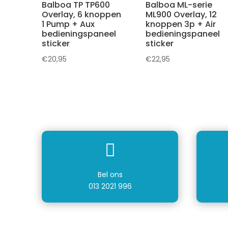
Balboa TP TP600
Balboa ML-serie
Overlay, 6 knoppen
ML900 Overlay, 12
1 Pump + Aux
knoppen 3p + Air
bedieningspaneel
bedieningspaneel
sticker
sticker
€
20,95
€
22,95

Bel ons
013 2021 996