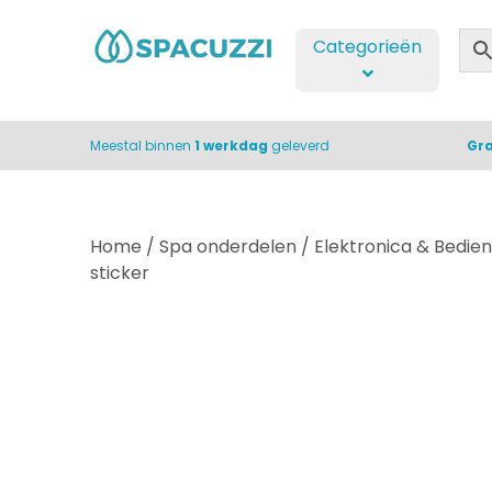
Categorieën
Meestal binnen
1 werkdag
geleverd
Gra
Home
/
Spa onderdelen
/
Elektronica & Bedien
sticker