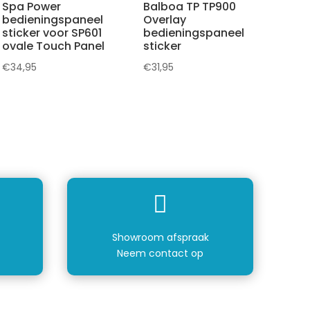
Spa Power
Balboa TP TP900
bedieningspaneel
Overlay
sticker voor SP601
bedieningspaneel
ovale Touch Panel
sticker
€
34,95
€
31,95

Showroom afspraak
Neem contact op