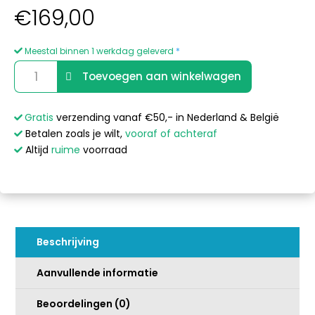
€
169,00
Meestal binnen 1 werkdag geleverd
*
Balboa
A
Toevoegen aan winkelwagen
3
l
kW
t
M7
e
Gratis
verzending vanaf €50,- in Nederland & België
Spa
r
Betalen zoals je wilt,
vooraf of achteraf
Heater
n
Altijd
ruime
voorraad
met
a
Studs
t
3
i
kW
v
(GS-
e
Beschrijving
GL)
:
aantal
Aanvullende informatie
Beoordelingen (0)