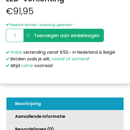
€
91,95
Meestal binnen 1 werkdag geleverd
*
Balboa
A
Toevoegen aan winkelwagen
2,5
l
KW
t
Mood
e
Gratis
verzending vanaf €50,- in Nederland & België
EFX
r
Betalen zoals je wilt,
vooraf of achteraf
22
n
Altijd
ruime
voorraad
LED-
a
verlichting
t
aantal
i
v
e
Beschrijving
:
Aanvullende informatie
Beoordelingen (0)