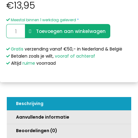
€
13,95
Meestal binnen 1 werkdag geleverd
*
Aromatherapie
A
Toevoegen aan winkelwagen
Spa
l
Pearls
t
Citrus
e
Gratis
verzending vanaf €50,- in Nederland & België
Splash
r
Betalen zoals je wilt,
vooraf of achteraf
aantal
n
Altijd
ruime
voorraad
a
t
i
v
e
Beschrijving
:
Aanvullende informatie
Beoordelingen (0)