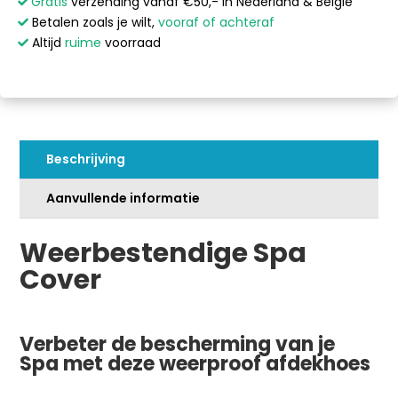
Cover
l
Gratis
verzending vanaf €50,- in Nederland & België
-
t
Betalen zoals je wilt,
vooraf of achteraf
Rond
e
Altijd
ruime
voorraad
-
r
Ø199
n
cm
a
aantal
t
i
Beschrijving
v
e
Aanvullende informatie
:
Weerbestendige Spa
Cover
Verbeter de bescherming van je
Spa met deze weerproof afdekhoes