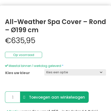
All-Weather Spa Cover – Rond
– Ø199 cm
€
635,95
Op voorraad
Meestal binnen 1 werkdag geleverd
*
Kies uw kleur
All-
Toevoegen aan winkelwagen
Weather
Spa
A