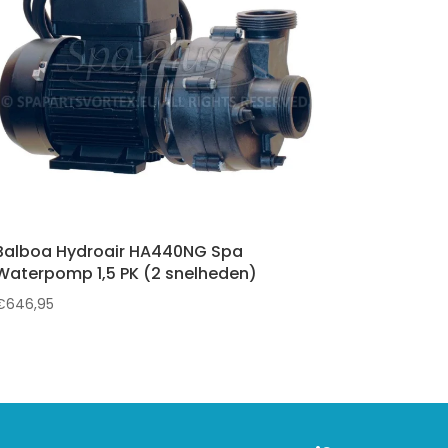
Balboa Hydroair HA440NG Spa
Waterpomp 1,5 PK (2 snelheden)
€
646,95