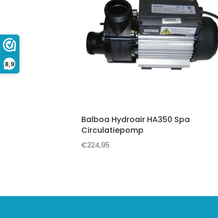
8,9
Balboa Hydroair HA350 Spa
Circulatiepomp
€
224,95