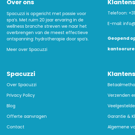
Over ons
Klantens
Telefoon:
+31
Spacuzzi is opgericht met passie voor
spa’s. Met ruim 20 jaar ervaring in de
E-mail:
info@
wellness branche streven we naar het
overbrengen van de meest effectieve
Geopend op
ontspanning: hydrotherapie door spa’s.
kantoorure
Meer over Spacuzzi
Spacuzzi
Klantens
Over Spacuzzi
Betaalmeth
Privacy Policy
Verzenden e
Blog
Veelgestelde
Offerte aanvragen
Garantie & K
Contact
Algemene v