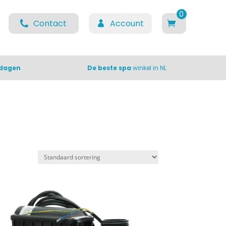
0
Contact
Account
items
 dagen
De beste spa
winkel in NL