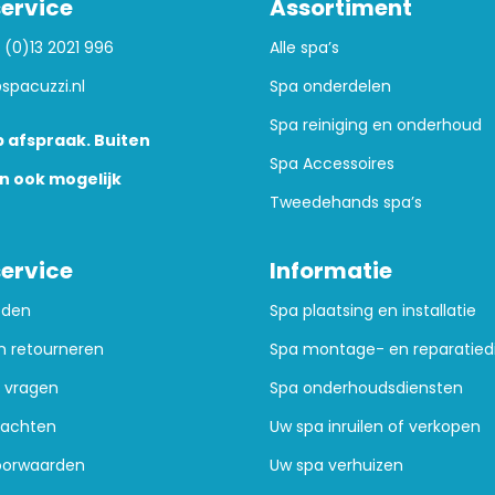
ervice
Assortiment
 (0)13 2021 996
Alle spa’s
spacuzzi.nl
Spa onderdelen
Spa reiniging en onderhoud
 afspraak. Buiten
Spa Accessoires
n ook mogelijk
Tweedehands spa’s
ervice
Informatie
oden
Spa plaatsing en installatie
n retourneren
Spa montage- en reparatied
 vragen
Spa onderhoudsdiensten
lachten
Uw spa inruilen of verkopen
oorwaarden
Uw spa verhuizen