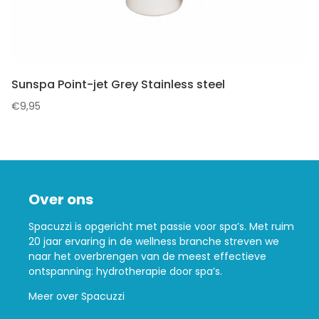
Sunspa Point-jet Grey Stainless steel
€
9,95
Over ons
Spacuzzi is opgericht met passie voor spa’s. Met ruim
20 jaar ervaring in de wellness branche streven we
naar het overbrengen van de meest effectieve
ontspanning: hydrotherapie door spa’s.
Meer over Spacuzzi