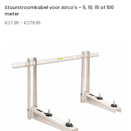
Stuurstroomkabel voor Airco’s – 5, 10, 15 of 100
meter
Prijsklasse:
€
27,95
-
€
279,95
€27,95
tot
€279,95