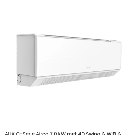
AUX C-Serie Airco 7,0 kW met 4D Swing & WiFi &