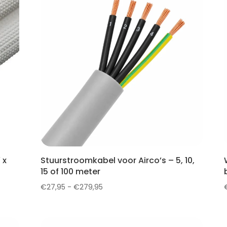
 x
Stuurstroomkabel voor Airco’s – 5, 10,
15 of 100 meter
Prijsklasse:
€
27,95
-
€
279,95
€27,95
tot
€279,95