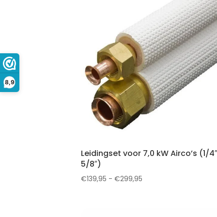
8,9
Leidingset voor 7,0 kW Airco’s (1/4″
5/8″)
Prijsklasse:
€
139,95
-
€
299,95
€139,95
tot
€299,95