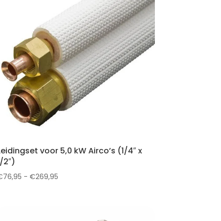
Leidingset voor 5,0 kW Airco’s (1/4″ x
1/2″)
Prijsklasse:
€
76,95
-
€
269,95
€76,95
tot
€269,95