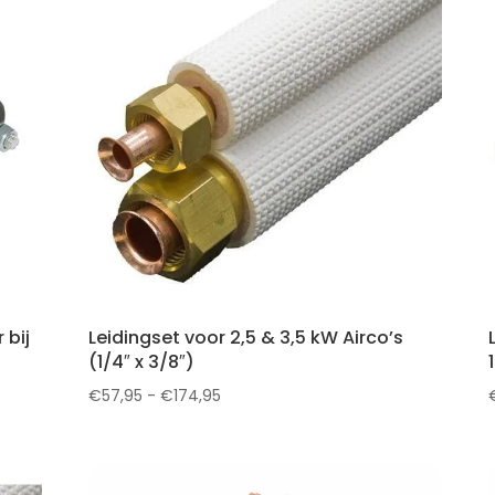
 bij
Leidingset voor 2,5 & 3,5 kW Airco’s
(1/4″ x 3/8″)
Prijsklasse:
€
57,95
-
€
174,95
€57,95
tot
€174,95