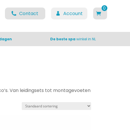
0
Contact
Account
items
 dagen
De beste spa
winkel in NL
rco’s. Van leidingsets tot montagevoeten