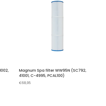
1002,
Magnum Spa filter WW95N (SC792,
41001, C-4995, PCAL100)
€
68,95