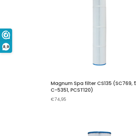
8,9
Magnum Spa filter CS135 (SC769, 5
C-5351, PCST120)
€
74,95