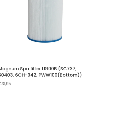
Magnum Spa filter LR100B (SC737,
60403, 6CH-942, PWW100(Bottom))
€
31,95