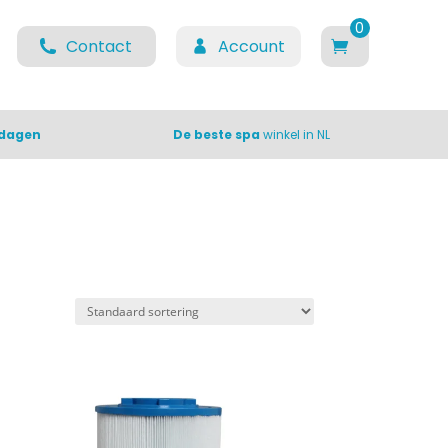
0
Contact
Account
items
 dagen
De beste spa
winkel in NL