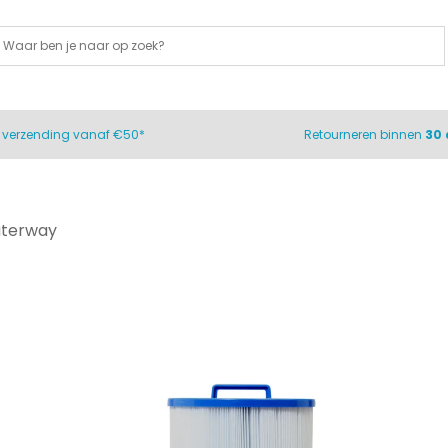
s
verzending vanaf €50*
Retourneren binnen
30
aterway