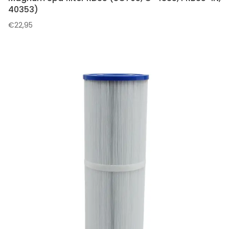
40353)
€
22,95