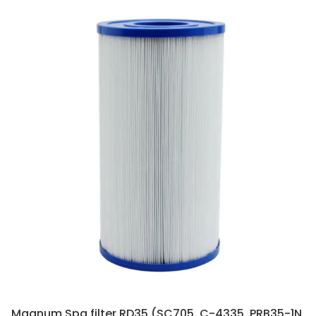
Magnum Spa filter RD35 (SC705, C-4335, PRB35-1N,