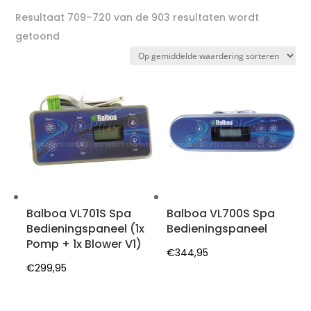
Resultaat 709–720 van de 903 resultaten wordt
Gesorteerd
getoond
op
gemiddelde
waardering
Balboa VL701S Spa
Balboa VL700S Spa
Bedieningspaneel (1x
Bedieningspaneel
Pomp + 1x Blower V1)
€
344,95
€
299,95