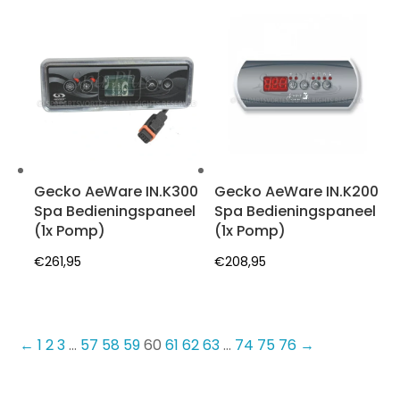
Gecko AeWare IN.K300
Gecko AeWare IN.K200
Spa Bedieningspaneel
Spa Bedieningspaneel
(1x Pomp)
(1x Pomp)
€
261,95
€
208,95
←
1
2
3
…
57
58
59
60
61
62
63
…
74
75
76
→